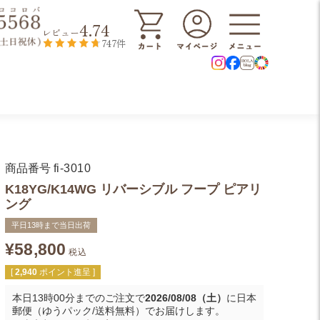
4.74
レビュー
747件
商品番号
fi-3010
K18YG/K14WG リバーシブル フープ ピアリ
ング
平日13時まで当日出荷
¥
58,800
税込
[
2,940
ポイント進呈 ]
本日
13時00分
までのご注文で
2026/08/08（土）
に
日本
郵便（ゆうパック/送料無料）
でお届けします。