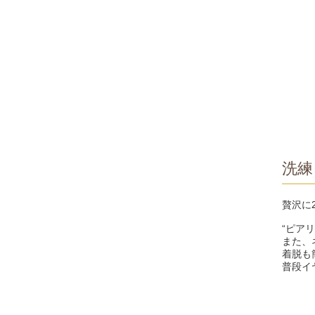
洗練
贅沢に
“ピア
また、
着脱も
普段イ