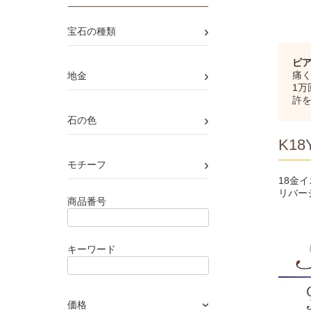
›
宝石の種類
ピ
›
痛く
地金
1
許
›
石の色
K18Y
›
モチーフ
18金
リバー
商品番号
キーワード
価格
›