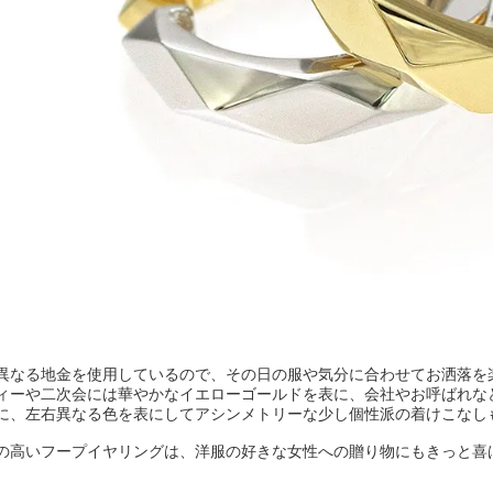
異なる地金を使用しているので、その日の服や気分に合わせてお洒落を
ィーや二次会には華やかなイエローゴールドを表に、会社やお呼ばれな
に、左右異なる色を表にしてアシンメトリーな少し個性派の着けこなし
の高いフープイヤリングは、洋服の好きな女性への贈り物にもきっと喜