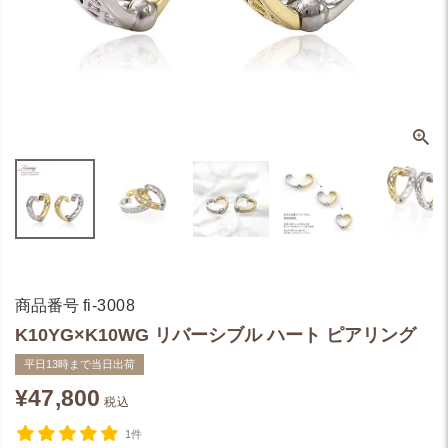
商品番号
fi-3008
K10YG×K10WG リバーシブル ハート ピアリング
平日13時まで当日出荷
¥
47,800
税込
1件