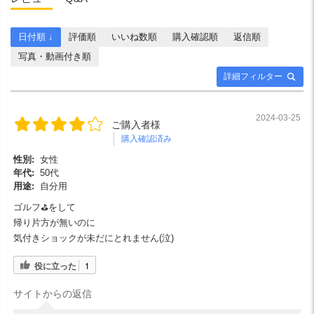
日付順 ↓
評価順
いいね数順
購入確認順
返信順
写真・動画付き順
詳細フィルター
2024-03-25
ご購入者様
購入確認済み
性別:
女性
年代:
50代
用途:
自分用
ゴルフ⛳をして
帰り片方が無いのに
気付きショックが未だにとれません(泣)
役に立った
1
サイトからの返信