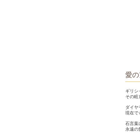
愛の
ギリシ
その眩
ダイヤ
現在で
石言葉
永遠の