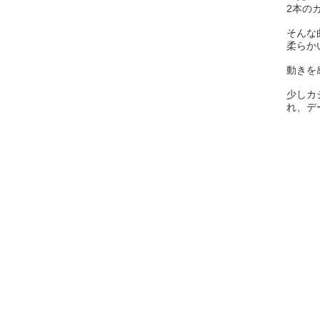
2本の
そんな
柔らか
動きを
少しカ
れ、デ