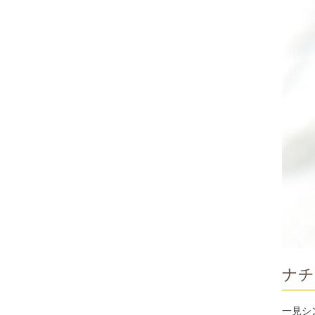
ナチ
一見シ