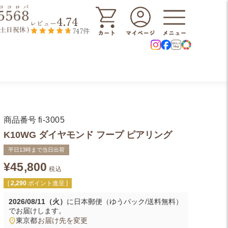
4.74
レビュー
747件
商品番号
fi-3005
K10WG ダイヤモンド フープ ピアリング
平日13時まで当日出荷
¥
45,800
税込
[
2,290
ポイント進呈 ]
2026/08/11（火）
に
日本郵便（ゆうパック/送料無料）
でお届けします。
東京都
お届け先を変更