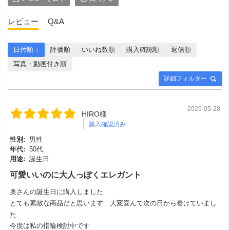
レビュー
Q&A
日付順 ↓
評価順
いいね数順
購入確認順
返信順
写真・動画付き順
詳細フィルター
2025-05-28
HIRO様
購入確認済み
性別:
男性
年代:
50代
用途:
誕生日
可愛いいのに大人っぽくエレガント
奥さんの誕生日に購入しました
とても素敵な商品だと思います 大変喜んで次の日から着けていまし
た
今度は私の指輪検討中です