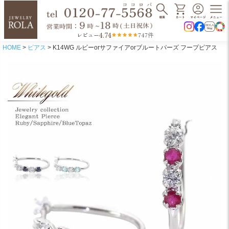
4.74
レビュー
747件
HOME
ピアス
K14WG ルビーorサファイアorブルートパーズ フープピアス