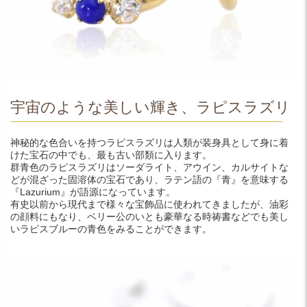
宇宙のような美しい輝き、ラピスラズリ
神秘的な色合いを持つラピスラズリは人類が装身具として身に着
けた宝石の中でも、最も古い部類に入ります。
群青色のラピスラズリはソーダライト、アウイン、カルサイトな
どが混ざった固溶体の宝石であり、ラテン語の『青』を意味する
『Lazurium』が語源になっています。
有史以前から現代まで様々な宝飾品に使われてきましたが、油彩
の顔料にもなり、ベリー公のいとも豪華なる時祷書などでも美し
いラピスブルーの青色をみることができます。