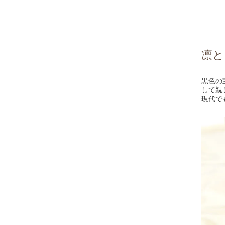
凛と
黒色の
して親
現代で