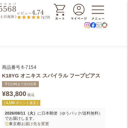
4.74
レビュー
747件
商品番号
fi-7154
K18YG オニキス スパイラル フープピアス
平日13時まで当日出荷
¥
83,800
税込
[
4,190
ポイント進呈 ]
2026/08/11（火）
に
日本郵便（ゆうパック/送料無料）
でお届けします。
東京都
お届け先を変更