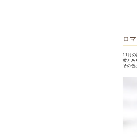
ロマ
11月
黄とあ
その色