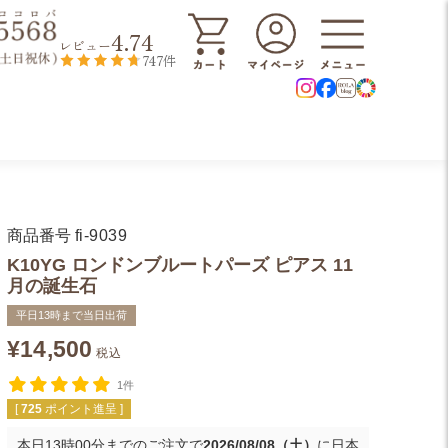
4.74
レビュー
747件
商品番号
fi-9039
K10YG ロンドンブルートパーズ ピアス 11
月の誕生石
平日13時まで当日出荷
¥
14,500
税込
1件
[
725
ポイント進呈 ]
本日
13時00分
までのご注文で
2026/08/08（土）
に
日本