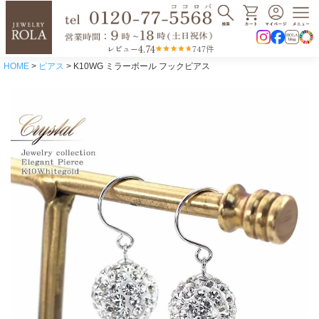
4.74
レビュー
747件
HOME
ピアス
K10WG ミラーボール フックピアス