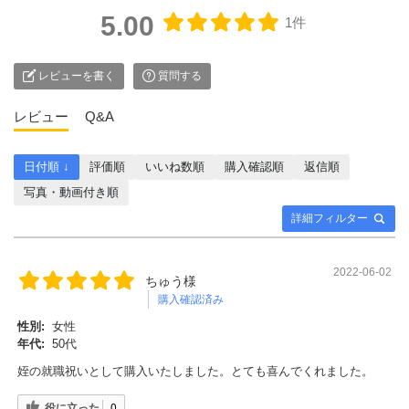
5.00
1件
レビューを書く
質問する
レビュー
Q&A
日付順 ↓
評価順
いいね数順
購入確認順
返信順
写真・動画付き順
詳細フィルター
2022-06-02
ちゅう様
購入確認済み
性別:
女性
年代:
50代
姪の就職祝いとして購入いたしました。とても喜んでくれました。
役に立った
0