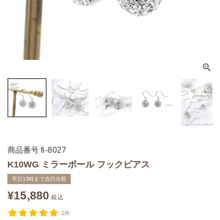
商品番号
fi-8027
K10WG ミラーボール フックピアス
平日13時まで当日出荷
¥
15,880
税込
1件