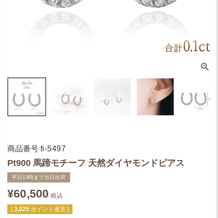
商品番号
fi-5497
Pt900 馬蹄モチーフ 天然ダイヤモンドピアス
平日13時まで当日出荷
¥
60,500
税込
[
3,025
ポイント進呈 ]