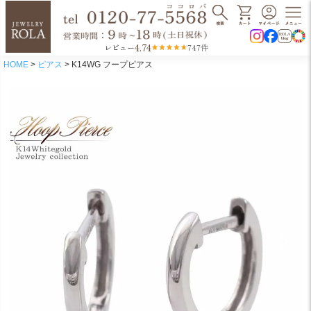
4.74
レビュー
747件
HOME
ピアス
K14WG フープピアス