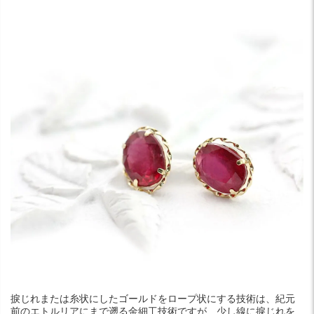
捩じれまたは糸状にしたゴールドをロープ状にする技術は、紀元
前のエトルリアにまで遡る金細工技術ですが、少し線に捩じれを