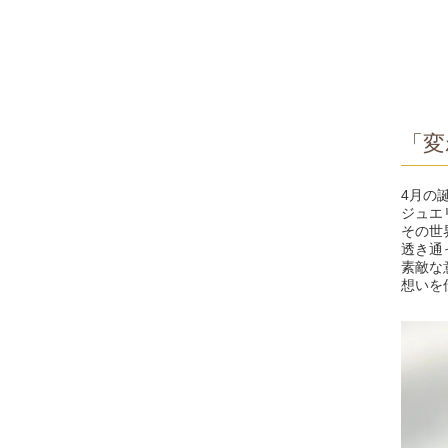
「変
4月の
ジュエ
その世
透き通
素敵な
想いを