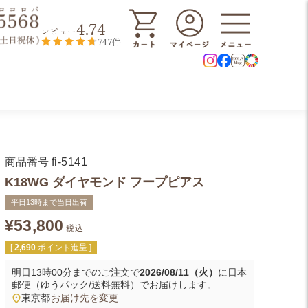
4.74
レビュー
747件
商品番号
fi-5141
K18WG ダイヤモンド フープピアス
平日13時まで当日出荷
¥
53,800
税込
[
2,690
ポイント進呈 ]
明日
13時00分
までのご注文で
2026/08/11（火）
に
日本
郵便（ゆうパック/送料無料）
でお届けします。
東京都
お届け先を変更