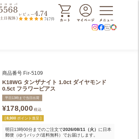
4.74
レビュー
747件
商品番号
Fir-5109
K18WG タンザナイト 1.0ct ダイヤモンド
0.5ct フラワーピアス
平日13時まで当日出荷
¥
178,000
税込
[
8,900
ポイント進呈 ]
明日
13時00分
までのご注文で
2026/08/11（火）
に
日本
郵便（ゆうパック/送料無料）
でお届けします。