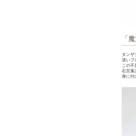
「魔
タンザ
淡いブ
この不
石言葉
身に付