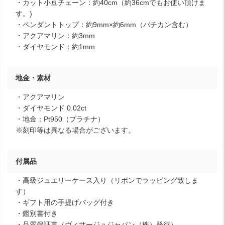
・カット小豆チェーン：約40cm（約36cmでもお使い頂けま
す。)
・ペンダントトップ：約9mm×約6mm（バチカン含む）
・アクアマリン：約3mm
・ダイヤモンド：約1mm
地金・素材
・アクアマリン
・ダイヤモンド 0.02ct
・地金：Pt950（プラチナ）
※刻印等は異なる場合がございます。
付属品
・高級ジュエリーケース入り（リボンでラッピング致しま
す）
・ギフト用の手提げバッグ付き
・鑑別書付き
・品質保証書（ヴィサージュジャパン（株）発行）