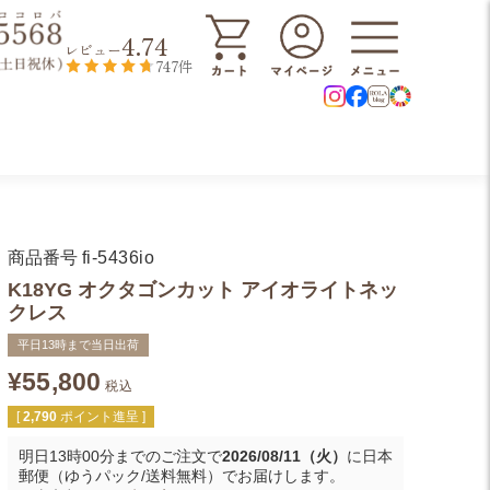
4.74
レビュー
747件
商品番号
fi-5436io
K18YG オクタゴンカット アイオライトネッ
クレス
平日13時まで当日出荷
¥
55,800
税込
[
2,790
ポイント進呈 ]
明日
13時00分
までのご注文で
2026/08/11（火）
に
日本
郵便（ゆうパック/送料無料）
でお届けします。