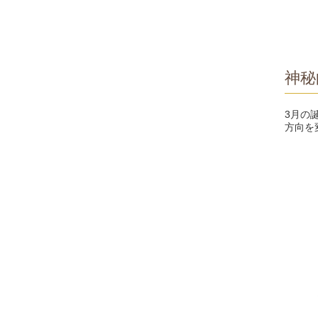
神秘
3月の
方向を