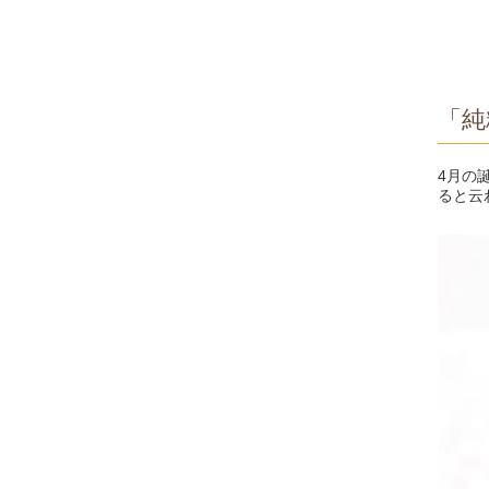
「純
4月の
ると云