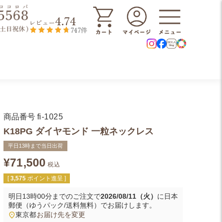
4.74
レビュー
747件
商品番号
fi-1025
K18PG ダイヤモンド 一粒ネックレス
平日13時まで当日出荷
¥
71,500
税込
[
3,575
ポイント進呈 ]
明日
13時00分
までのご注文で
2026/08/11（火）
に
日本
郵便（ゆうパック/送料無料）
でお届けします。
東京都
お届け先を変更