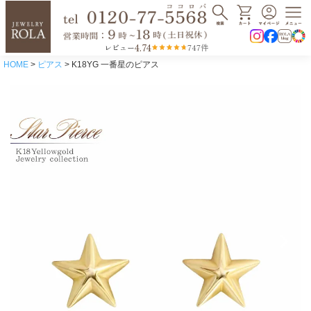
4.74
レビュー
747件
HOME
ピアス
K18YG 一番星のピアス