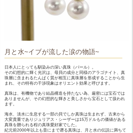
月と水~イブが流した涙の物語~
日本人にとっても馴染みの深い真珠（パール）。
その幻想的に輝く光沢は、母貝の成分と同様のアラゴナイト、真
珠層に含まれるたんぱく質が相互に真珠層を形成することから生
まれ、その特有の干渉現象はオリエント効果と呼びます。
真珠は、有機物であり結晶構造を持たない為、厳密には宝石では
ありませんが、その幻想的な輝きと美しさから宝石として扱われ
ます。
海水、淡水に生息する一部の貝でしか真珠は生まれず、古来から
大変貴重でありジュリアス・シーザーは15万ドルもの価値がある
真珠を贈られる程の真珠愛好家でした。
紀元前2000年以上も昔にまで遡る真珠は、月と水の伝説に満ちて