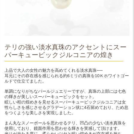
テリの強い淡水真珠のアクセントにスー
パーキュービックジルコニアの煌き
上品で大人の女性の魅力を高めてくれる淡水真珠──
耳元にその存在感を感じられる約6ミリの真珠を10Ｋホワイトゴー
ルドで仕立てました。
単調になりがちなパールジュエリーですが、真珠の上部には七色
の輝きが美しいスーパーキュービックをセット。
眩しい程の煌めきを見せるスーパーキュービックジルコニアは女
性らしさを感じさせるグラデーション状に4石留めており、ため息
をつくような美しさを実現しました。
まん丸なスノーボールを思わせるテリ、凹凸の少ない淡水真珠を
使用しており、鏡面作用を思わせる輝きを実感して頂けます。
光りが当たる度に、柔らかいツヤと眩い煌めきが存在感を放ち、