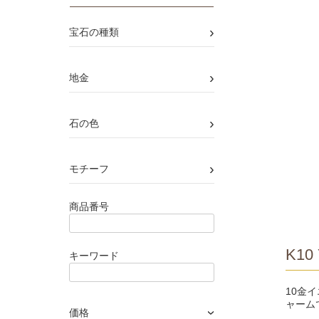
›
宝石の種類
›
地金
›
石の色
›
モチーフ
商品番号
K10 
キーワード
10金
ャーム
価格
›