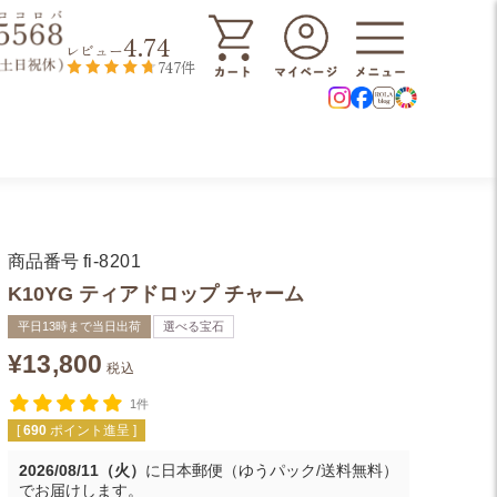
4.74
レビュー
747件
商品番号
fi-8201
K10YG ティアドロップ チャーム
平日13時まで当日出荷
選べる宝石
¥
13,800
税込
1件
[
690
ポイント進呈 ]
2026/08/11（火）
に
日本郵便（ゆうパック/送料無料）
でお届けします。