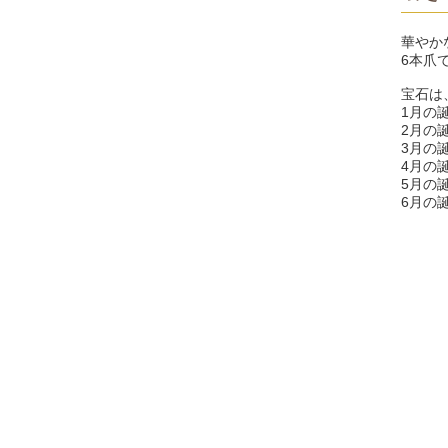
華やか
6本爪
宝石は
1月の
2月の
3月の
4月の
5月の
6月の