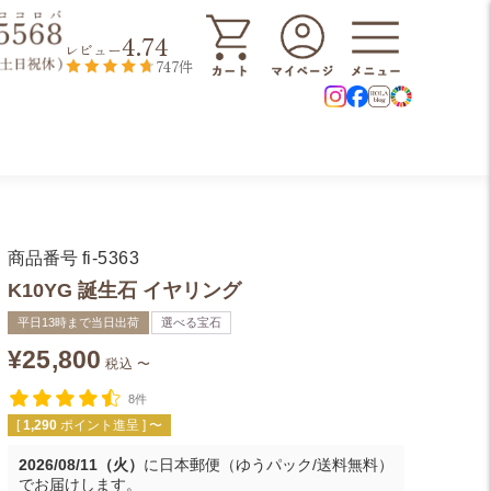
4.74
レビュー
747件
商品番号
fi-5363
K10YG 誕生石 イヤリング
平日13時まで当日出荷
選べる宝石
¥
25,800
税込
〜
8件
[
1,290
ポイント進呈 ]
〜
2026/08/11（火）
に
日本郵便（ゆうパック/送料無料）
でお届けします。