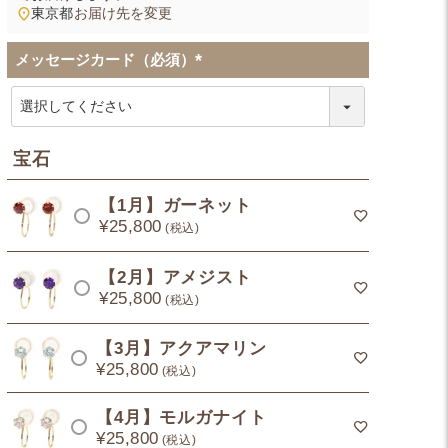
東京都
お届け先を変更
メッセージカード（必須）
(
必
須
)
宝石
【1月】ガーネット
¥
25,800
税込
【2月】アメジスト
¥
25,800
税込
【3月】アクアマリン
¥
25,800
税込
【4月】モルガナイト
¥
25,800
税込