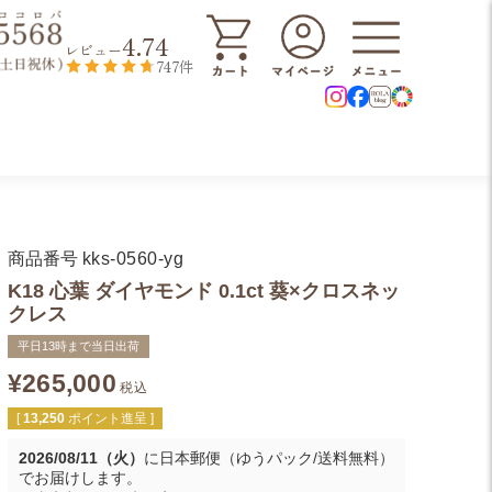
4.74
レビュー
747件
商品番号
kks-0560-yg
K18 心葉 ダイヤモンド 0.1ct 葵×クロスネッ
クレス
平日13時まで当日出荷
¥
265,000
税込
[
13,250
ポイント進呈 ]
2026/08/11（火）
に
日本郵便（ゆうパック/送料無料）
でお届けします。