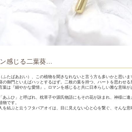
ン感じる二葉葵…
（ふたばあおい）、この植物を聞きなれないと言う方も多いかと思いま
葵の御門といえばハッとするはず。二枚の葉を持つ、ハートを思わせる
言葉は『細やかな愛情』。ロマンを感じると共に日本らしい雅な意味が
「あふひ」と呼ばれ、枕草子や源氏物語にもその花が詠まれ、神様に逢
植物です。
人を結ぶと云うフタバアオイは、目に見えない心と心を繋ぐ、そんな意