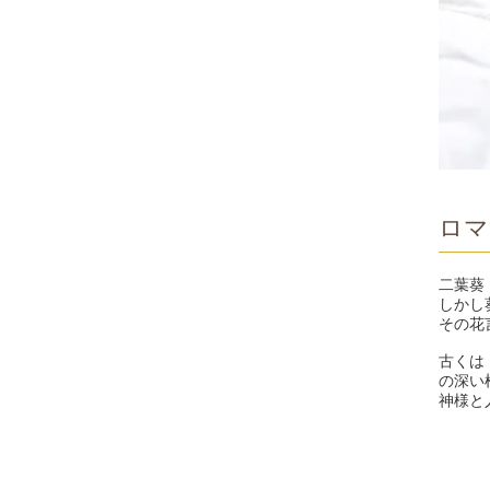
ロマ
二葉葵
しかし
その花
古くは
の深い
神様と