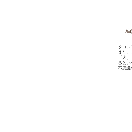
「神
クロス
また、
「火」
るとい
不思議