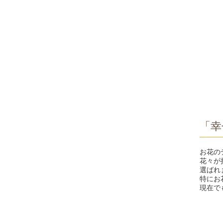
「幸
お花の
花々が
選ばれ
特にお
現在で