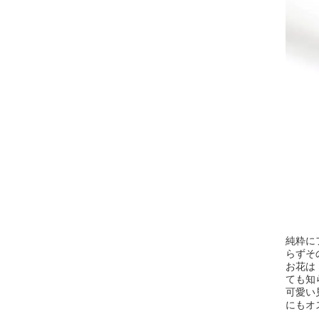
純粋に
らずそ
お花は
ても知
可愛い
にもオ