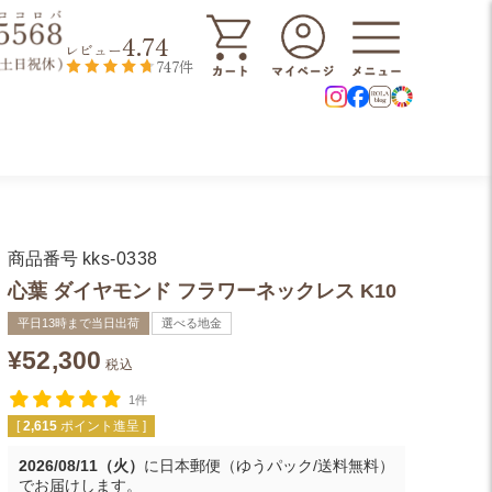
4.74
レビュー
747件
商品番号
kks-0338
心葉 ダイヤモンド フラワーネックレス K10
平日13時まで当日出荷
選べる地金
¥
52,300
税込
1件
[
2,615
ポイント進呈 ]
2026/08/11（火）
に
日本郵便（ゆうパック/送料無料）
でお届けします。