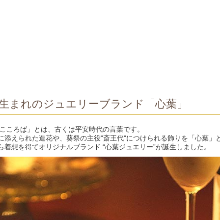
生まれのジュエリーブランド「心葉」
/こころば」とは、古くは平安時代の言葉です。
に添えられた造花や、葵祭の主役"斎王代"につけられる飾りを「心葉」
ら着想を得てオリジナルブランド “心葉ジュエリー”が誕生しました。