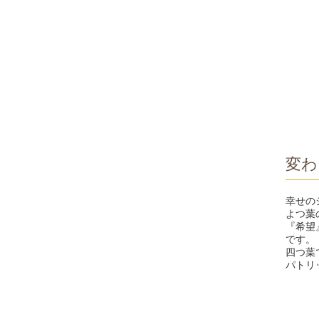
変わ
幸せの
よつ葉
『希望
です。
四つ葉
パトリ