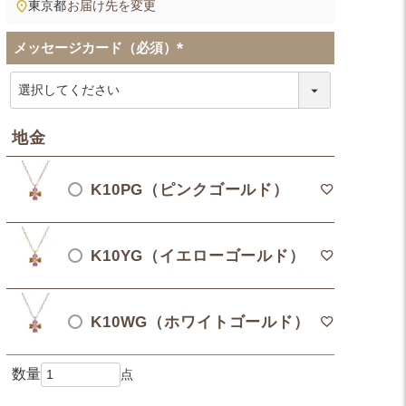
東京都
お届け先を変更
メッセージカード（必須）
(
必
須
)
地金
K10PG（ピンクゴールド）
K10YG（イエローゴールド）
K10WG（ホワイトゴールド）