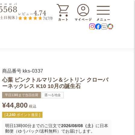
4.74
レビュー
747件
商品番号
kks-0337
心葉 ピンクトルマリン＆シトリン クローバ
ーネックレス K10 10月の誕生石
平日13時まで当日出荷
選べる地金
¥
44,800
税込
[
2,240
ポイント進呈 ]
明日
13時00分
までのご注文で
2026/08/08（土）
に
日本
郵便（ゆうパック/送料無料）
でお届けします。