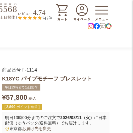
4.74
レビュー
747件
商品番号
fi-1114
K18YG パイプモチーフ ブレスレット
平日13時まで当日出荷
¥
57,800
税込
[
2,890
ポイント進呈 ]
明日
13時00分
までのご注文で
2026/08/11（火）
に
日本
郵便（ゆうパック/送料無料）
でお届けします。
東京都
お届け先を変更