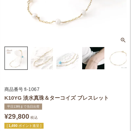
商品番号
fi-1067
K10YG 淡水真珠＆ターコイズ ブレスレット
平日13時まで当日出荷
¥
29,800
税込
[
1,490
ポイント進呈 ]