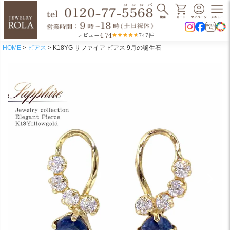
4.74
レビュー
747件
HOME
ピアス
K18YG サファイア ピアス 9月の誕生石