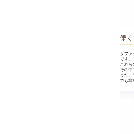
儚く
サファ
です。
これら
その中
また、
でも非