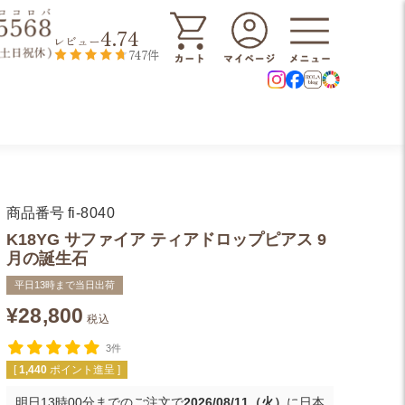
4.74
レビュー
747件
商品番号
fi-8040
K18YG サファイア ティアドロップピアス 9
月の誕生石
平日13時まで当日出荷
¥
28,800
税込
3件
[
1,440
ポイント進呈 ]
明日
13時00分
までのご注文で
2026/08/11（火）
に
日本