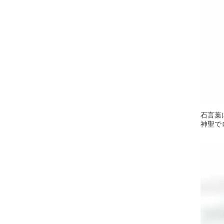
石言葉
神聖で