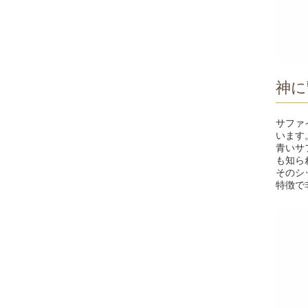
神に
サファ
います
青いサ
も知ら
そのシ
特徴で