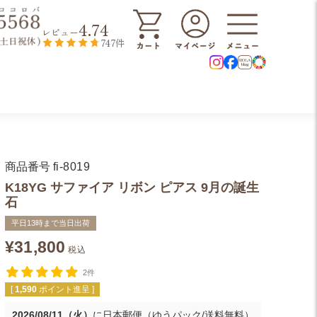
4.74
レビュー
747件
商品番号
fi-8019
K18YG サファイア リボン ピアス 9月の誕生
石
平日13時まで当日出荷
¥
31,800
税込
2件
[
1,590
ポイント進呈 ]
2026/08/11（火）
に
日本郵便（ゆうパック/送料無料）