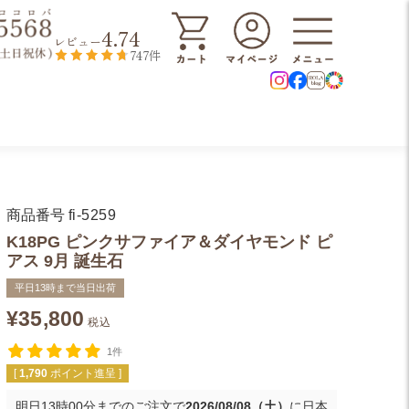
4.74
レビュー
747件
商品番号
fi-5259
K18PG ピンクサファイア＆ダイヤモンド ピ
アス 9月 誕生石
平日13時まで当日出荷
¥
35,800
税込
1件
[
1,790
ポイント進呈 ]
明日
13時00分
までのご注文で
2026/08/08（土）
に
日本