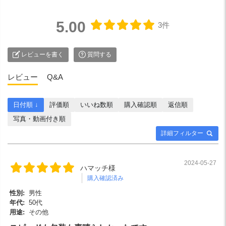
5.00
3件
レビューを書く
質問する
レビュー
Q&A
日付順 ↓
評価順
いいね数順
購入確認順
返信順
写真・動画付き順
詳細フィルター
2024-05-27
ハマッチ様
購入確認済み
性別:
男性
年代:
50代
用途:
その他