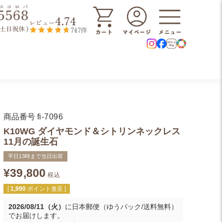
4.74
レビュー
747件
商品番号
fi-7096
K10WG ダイヤモンド＆シトリンネックレス
11月の誕生石
平日13時まで当日出荷
¥
39,800
税込
[
1,990
ポイント進呈 ]
2026/08/11（火）
に
日本郵便（ゆうパック/送料無料）
でお届けします。