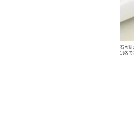
石言葉
別名で