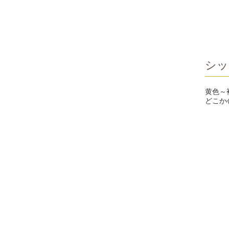
シッ
黄色～
どこか