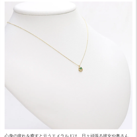
心身の疲れを癒すと云うエメラルドは、日々頑張る彼女や奥さん