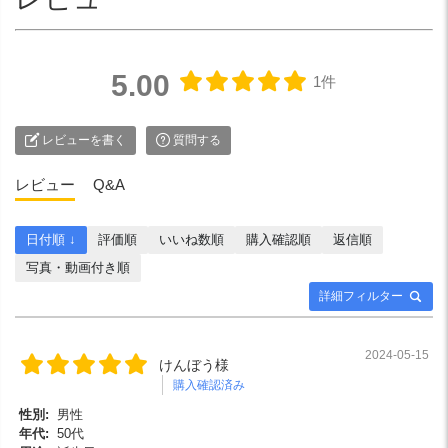
5.00
1件
レビューを書く
質問する
レビュー
Q&A
日付順 ↓
評価順
いいね数順
購入確認順
返信順
写真・動画付き順
詳細フィルター
2024-05-15
けんぼう様
購入確認済み
性別:
男性
年代:
50代