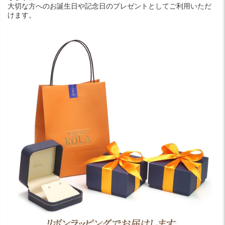
大切な方へのお誕生日や記念日のプレゼントとしてご利用いただ
けます。