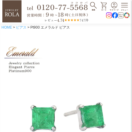
4.74
レビュー
747件
HOME
ピアス
Pt900 エメラルド ピアス