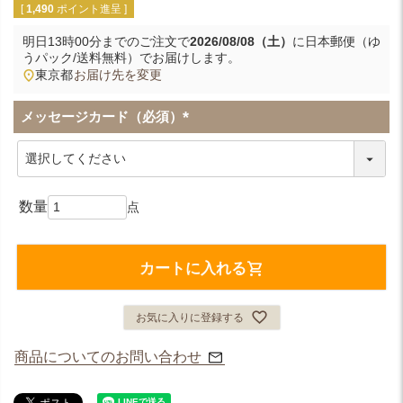
[
1,490
ポイント進呈 ]
明日
13時00分
までのご注文で
2026/08/08（土）
に
日本郵便（ゆ
うパック/送料無料）
でお届けします。
東京都
お届け先を変更
メッセージカード（必須）
(
必
須
)
カートに入れる
お気に入りに登録する
商品についてのお問い合わせ