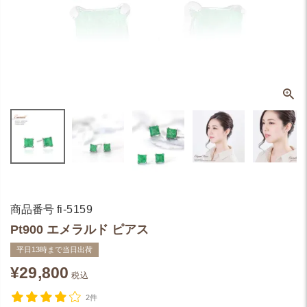
商品番号
fi-5159
Pt900 エメラルド ピアス
平日13時まで当日出荷
¥
29,800
税込
2件