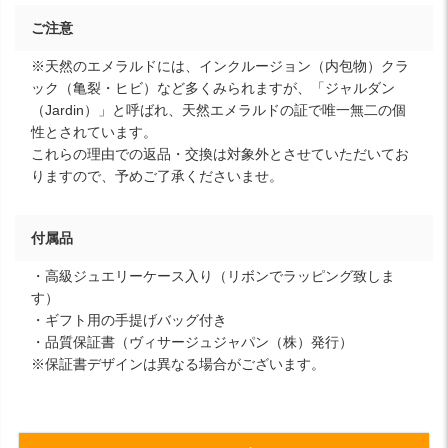
ご注意
※天然のエメラルドには、インクルージョン（内包物）クラ
ック（亀裂・ヒビ）など多くみられますが、「ジャルダン
（Jardin）」と呼ばれ、天然エメラルドの証で唯一無二の個
性とされています。
これらの理由での返品・交換は対象外とさせていただいてお
りますので、予めご了承くださいませ。
付属品
・高級ジュエリーケース入り（リボンでラッピング致しま
す）
・ギフト用の手提げバッグ付き
・品質保証書（ヴィサージュジャパン（株）発行）
※保証書デザインは異なる場合がございます。