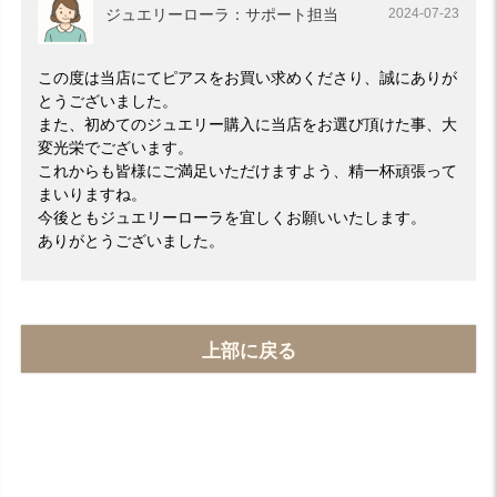
ジュエリーローラ：サポート担当
2024-07-23
この度は当店にてピアスをお買い求めくださり、誠にありが
とうございました。
また、初めてのジュエリー購入に当店をお選び頂けた事、大
変光栄でございます。
これからも皆様にご満足いただけますよう、精一杯頑張って
まいりますね。
今後ともジュエリーローラを宜しくお願いいたします。
ありがとうございました。
上部に戻る