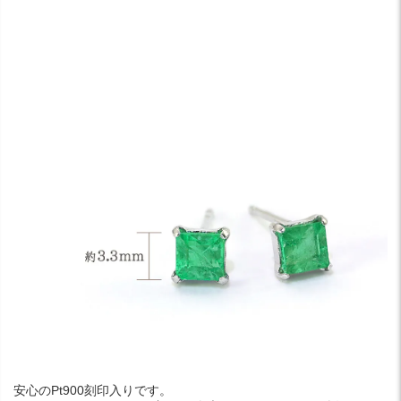
安心のPt900刻印入りです。