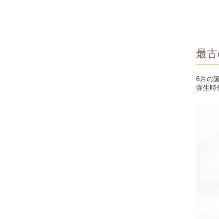
最古
6月の
弥生時