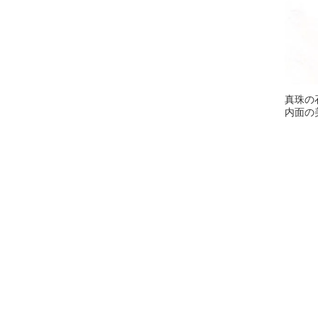
真珠の
内面の