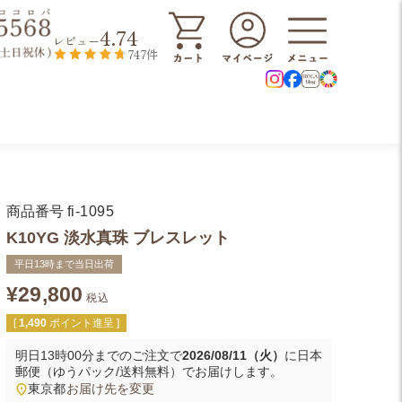
4.74
レビュー
747件
商品番号
fi-1095
K10YG 淡水真珠 ブレスレット
平日13時まで当日出荷
¥
29,800
税込
[
1,490
ポイント進呈 ]
明日
13時00分
までのご注文で
2026/08/11（火）
に
日本
郵便（ゆうパック/送料無料）
でお届けします。
東京都
お届け先を変更