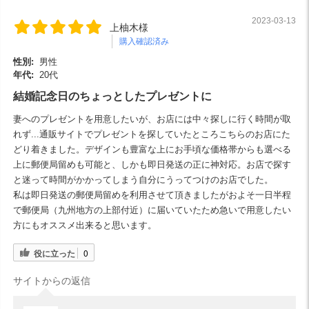
2023-03-13
上柚木様
購入確認済み
性別:
男性
年代:
20代
結婚記念日のちょっとしたプレゼントに
妻へのプレゼントを用意したいが、お店には中々探しに行く時間が取
れず...通販サイトでプレゼントを探していたところこちらのお店にた
どり着きました。デザインも豊富な上にお手頃な価格帯からも選べる
上に郵便局留めも可能と、しかも即日発送の正に神対応。お店で探す
と迷って時間がかかってしまう自分にうってつけのお店でした。
私は即日発送の郵便局留めを利用させて頂きましたがおよそ一日半程
で郵便局（九州地方の上部付近）に届いていたため急いで用意したい
方にもオススメ出来ると思います。
役に立った
0
サイトからの返信