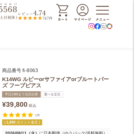
4.74
レビュー
747件
商品番号
fi-8063
K14WG ルビーorサファイアorブルートパー
ズ フープピアス
平日13時まで当日出荷
選べる宝石
¥
39,800
税込
1件
[
1,990
ポイント進呈 ]
2026/08/11（火）
に
日本郵便（ゆうパック/送料無料）