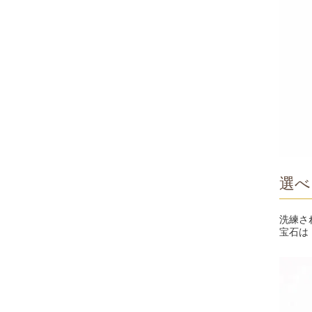
選べ
洗練さ
宝石は