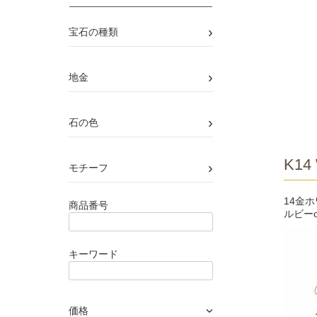
›
宝石の種類
›
地金
›
石の色
K14 
›
モチーフ
14金
商品番号
ルビー
キーワード
価格
›