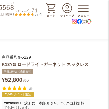
4.74
レビュー
747件
商品番号
fi-5229
K18YG ロードライトガーネット ネックレス
平日13時まで当日出荷
¥
52,800
税込
1件
[
2,640
ポイント進呈 ]
2026/08/11（火）
に
日本郵便（ゆうパック/送料無料）
でお届けします。