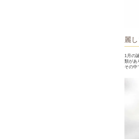
麗し
1月の
類があ
その中