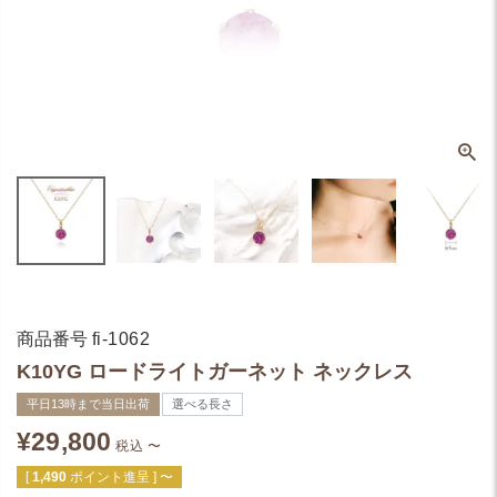
商品番号
fi-1062
K10YG ロードライトガーネット ネックレス
平日13時まで当日出荷
選べる長さ
¥
29,800
税込
〜
[
1,490
ポイント進呈 ]
〜