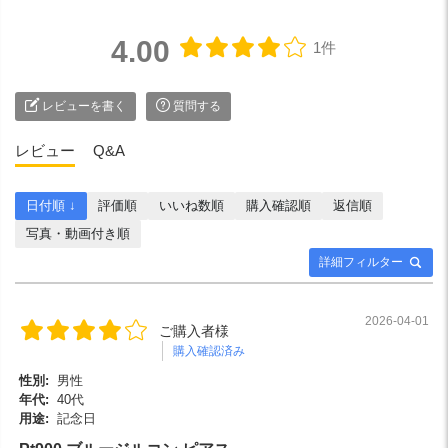
4.00
1件
レビューを書く
質問する
レビュー
Q&A
日付順 ↓
評価順
いいね数順
購入確認順
返信順
写真・動画付き順
詳細フィルター
2026-04-01
ご購入者様
購入確認済み
性別:
男性
年代:
40代
用途:
記念日