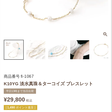
商品番号
fi-1067
K10YG 淡水真珠＆ターコイズ ブレスレット
平日13時まで当日出荷
¥
29,800
税込
[
1,490
ポイント進呈 ]