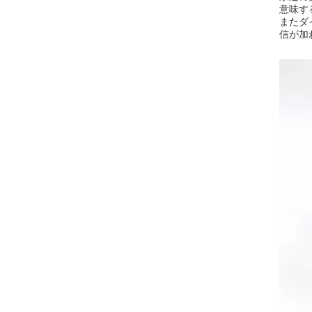
意味す
またダ
信が加