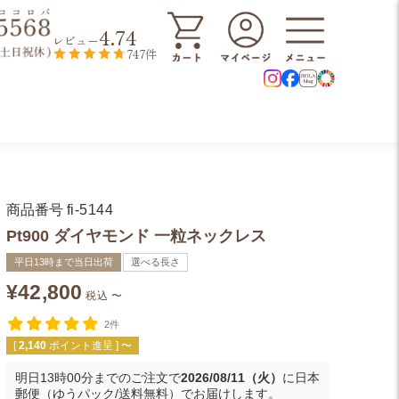
4.74
レビュー
747件
商品番号
fi-5144
Pt900 ダイヤモンド 一粒ネックレス
平日13時まで当日出荷
選べる長さ
¥
42,800
税込
〜
2件
[
2,140
ポイント進呈 ]
〜
明日
13時00分
までのご注文で
2026/08/11（火）
に
日本
郵便（ゆうパック/送料無料）
でお届けします。