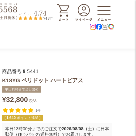
4.74
レビュー
747件
商品番号
fi-5441
K18YG ペリドット ハートピアス
平日13時まで当日出荷
¥
32,800
税込
1件
[
1,640
ポイント進呈 ]
本日
13時00分
までのご注文で
2026/08/08（土）
に
日本
郵便（ゆうパック/送料無料）
でお届けします。