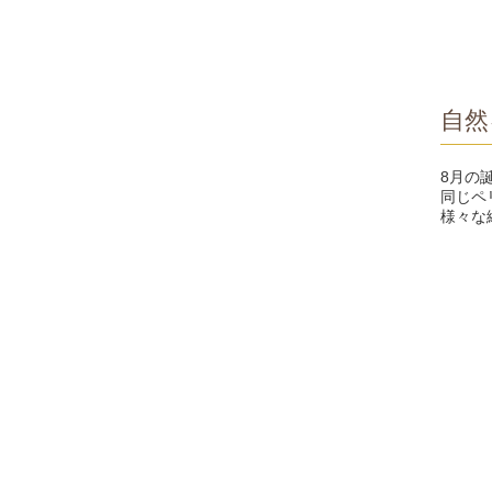
自然
8月の
同じペ
様々な