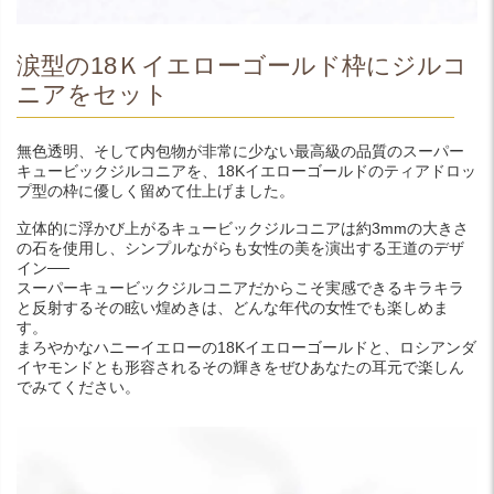
涙型の18Ｋイエローゴールド枠にジルコ
ニアをセット
無色透明、そして内包物が非常に少ない最高級の品質のスーパー
キュービックジルコニアを、18Kイエローゴールドのティアドロッ
プ型の枠に優しく留めて仕上げました。
立体的に浮かび上がるキュービックジルコニアは約3mmの大きさ
の石を使用し、シンプルながらも女性の美を演出する王道のデザ
イン──
スーパーキュービックジルコニアだからこそ実感できるキラキラ
と反射するその眩い煌めきは、どんな年代の女性でも楽しめま
す。
まろやかなハニーイエローの18Kイエローゴールドと、ロシアンダ
イヤモンドとも形容されるその輝きをぜひあなたの耳元で楽しん
でみてください。