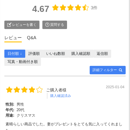
4.67
3件
レビューを書く
質問する
レビュー
Q&A
日付順 ↓
評価順
いいね数順
購入確認順
返信順
写真・動画付き順
詳細フィルター
2025-01-04
ご購入者様
購入確認済み
性別:
男性
年代:
20代
用途:
クリスマス
素晴らしい商品でした。妻がプレゼントをとても気に入ってくれまし