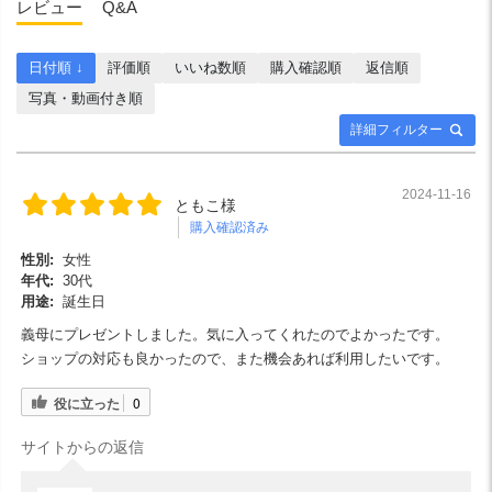
レビュー
Q&A
日付順 ↓
評価順
いいね数順
購入確認順
返信順
写真・動画付き順
詳細フィルター
2024-11-16
ともこ様
購入確認済み
性別:
女性
年代:
30代
用途:
誕生日
義母にプレゼントしました。気に入ってくれたのでよかったです。
ショップの対応も良かったので、また機会あれば利用したいです。
役に立った
0
サイトからの返信