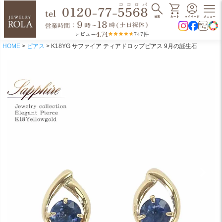
4.74
レビュー
747件
HOME
ピアス
K18YG サファイア ティアドロップピアス 9月の誕生石