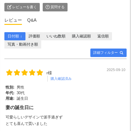
レビューを書く
質問する
レビュー
Q&A
日付順 ↓
評価順
いいね数順
購入確認順
返信順
写真・動画付き順
詳細フィルター
2025-09-10
r様
購入確認済み
性別:
男性
年代:
30代
用途:
誕生日
妻の誕生日に
可愛らしいデザインで派手過ぎず
とても喜んで貰いました