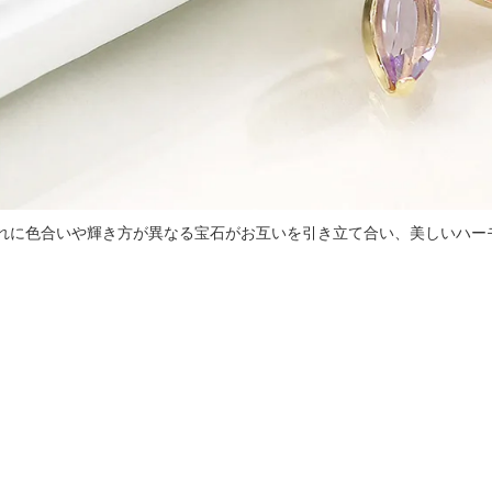
れに色合いや輝き方が異なる宝石がお互いを引き立て合い、美しいハー