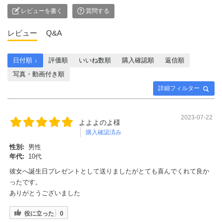
レビューを書く
質問する
レビュー
Q&A
日付順 ↓
評価順
いいね数順
購入確認順
返信順
写真・動画付き順
詳細フィルター
2023-07-22
よよよのよ様
購入確認済み
性別:
男性
年代:
10代
彼女へ誕生日プレゼントとして送りましたがとても喜んでくれて良か
ったです。
ありがとうございました
役に立った
0