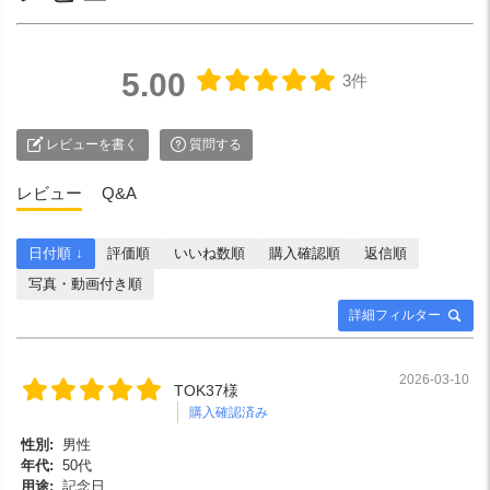
5.00
3件
レビューを書く
質問する
レビュー
Q&A
日付順 ↓
評価順
いいね数順
購入確認順
返信順
写真・動画付き順
詳細フィルター
2026-03-10
TOK37様
購入確認済み
性別:
男性
年代:
50代
用途:
記念日